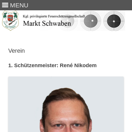
MENU
Skip
to
content
Verein
1.
Schützenmeister: René Nikodem